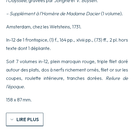
l’Odyssée
, gravées par
Jonghe
et
V. Buysen.
L’Odyssée
d’Homère,
– Supplément à l’Homère de Madame Dacier
(1 volume).
traduite
en
françois,
Amsterdam, chez les Wetsteins, 1731.
avec
des
In-12 de 1 frontispice, (1) f., 164 pp., xlviii pp., (73) ff., 2 pl. hors
remarques
par
texte dont 1 dépliante.
Madame
Dacier.
Soit 7 volumes in-12, plein maroquin rouge, triple filet doré
Nouvelle
édition
autour des plats, dos à nerfs richement ornés, filet or sur les
revue
coupes, roulette intérieure, tranches dorées.
Reliure de
&
corrigée,
l’époque.
où
l’on
158 x 87 mm.
a
mis
les
Remarques
LIRE PLUS
sous
le
Texte.