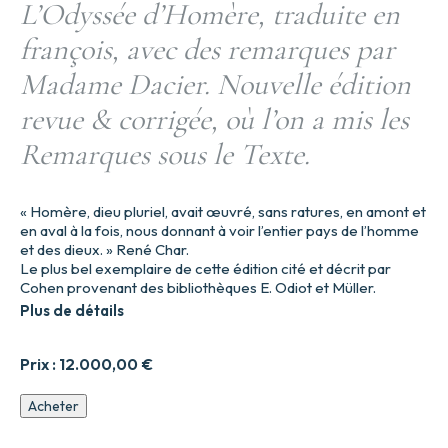
L’Odyssée d’Homère, traduite en
françois, avec des remarques par
Madame Dacier. Nouvelle édition
revue & corrigée, où l’on a mis les
Remarques sous le Texte.
« Homère, dieu pluriel, avait œuvré, sans ratures, en amont et
en aval à la fois, nous donnant à voir l’entier pays de l’homme
et des dieux. » René Char.
Le plus bel exemplaire de cette édition cité et décrit par
Cohen provenant des bibliothèques E. Odiot et Müller.
Plus de détails
Prix :
12.000,00
€
quantité
Acheter
de
L’Iliade