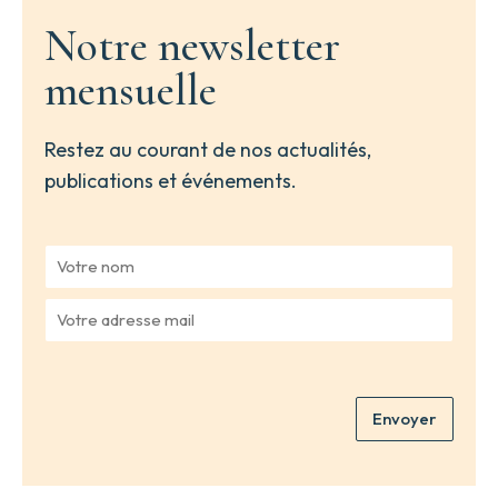
Notre newsletter
mensuelle
Restez au courant de nos actualités,
publications et événements.
V
o
t
V
r
o
e
t
n
r
o
e
m
Envoyer
a
*
d
r
e