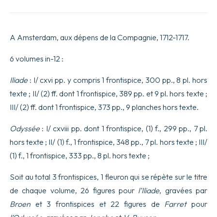
d’Homère,
traduite
en
françois,
A Amsterdam, aux dépens de la Compagnie, 1712-1717.
avec
des
remarques
6 volumes in-12 :
par
Madame
Iliade
: I/ cxvi pp. y compris 1 frontispice, 300 pp., 8 pl. hors
Dacier.
Nouvelle
texte ; II/ (2) ff. dont 1 frontispice, 389 pp. et 9 pl. hors texte ;
Edition
III/ (2) ff. dont 1 frontispice, 373 pp., 9 planches hors texte.
revue
&
corrigée,
Odyssée
: I/ cxviii pp. dont 1 frontispice, (1) f., 299 pp., 7 pl.
où
hors texte ; II/ (1) f., 1 frontispice, 348 pp., 7 pl. hors texte ; III/
l’on
a
(1) f., 1 frontispice, 333 pp., 8 pl. hors texte ;
mis
les
Soit au total 3 frontispices, 1 fleuron qui se répète sur le titre
Remarques
sous
de chaque volume, 26 figures pour
l’Iliade
, gravées par
le
Broen
et 3 frontispices et 22 figures de
Farret
pour
Texte.
-