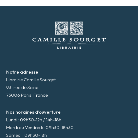
s
s
e
m
a
i
l
*
Notre adresse
Librairie Camille Sourget
93, rue de Seine
75006 Paris, France
Nos horaires d’ouverture
Lundi : 09h30-12h / 14h-18h
Mardi au Vendredi : 09h30-18h30
Samedi : 09h30-18h