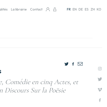
alités
La librairie
Contact
FR
EN
DE
ES
ZH
KO
s
e, Comédie en cinq Actes, et
n Discours Sur la Poësie