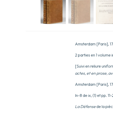
Amsterdam [Paris], 1
2 parties en 1 volume in
[Suivi en reliure unifo
actes, et en prose, ave
Amsterdam [Paris], 17
In-8 de ix, (1) et pp. 11
La Défense
de la pièc