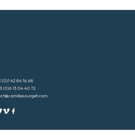
e
m
a
i
l
*
3 (0)1 42 84 16 68
3 (0)6 13 04 40 72
act@camillesourget.com