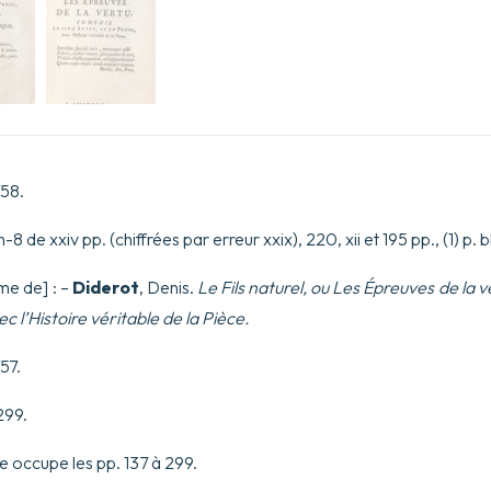
Un
Discours
Sur
la
Poësie
Dramatique.
758.
-8 de xxiv pp. (chiffrées par erreur xxix), 220, xii et 195 pp., (1) p. bl
rme de] : –
Diderot
, Denis.
Le Fils naturel, ou Les Épreuves de la 
c l’Histoire véritable de la Pièce.
57.
-299.
e occupe les pp. 137 à 299.