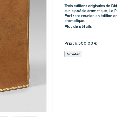
Trois éditions originales de D
sur la poésie dramatique, Le Pè
Fort rare réunion en édition o
dramatique.
Plus de détails
Prix :
6.500,00
€
quantité
Acheter
de
Le
Père
de
famille,
Comédie
en
cinq
Actes,
et
en
Prose,
Avec