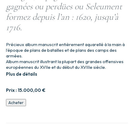
gagnées ou perdües ou Seleument
formez depuis l’an : 1620, jusqu’à
1716.
Précieux album manuscrit entièrement aquarellé à la main à
l’époque de plans de batailles et de plans des camps des
armées.
Album manuscrit illustrant la plupart des grandes offensives
européennes du XVIIe et du début du XVIIIe siècle.
Plus de détails
Prix :
15.000,00
€
quantité
Acheter
de
Desseins,
ou
Delineations
des
Batailles