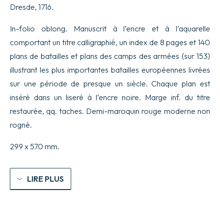
Dresde, 1716.
et
Campements.
Faites
In-folio oblong. Manuscrit à l’encre et à l’aquarelle
et
comportant un titre calligraphié, un index de 8 pages et 140
formez
des
plans de batailles et plans des camps des armées (sur 153)
Turcs
illustrant les plus importantes batailles européennes livrées
et
contre
sur une période de presque un siècle. Chaque plan est
eux,
de
inséré dans un liseré à l’encre noire. Marge inf. du titre
meme
restaurée, qq. taches. Demi-maroquin rouge moderne non
des
Puissances
rogné.
Chretiennes
de
299 x 570 mm.
la
plupart
de
l’Europe
LIRE PLUS
à
Savoir,
des
Empereurs