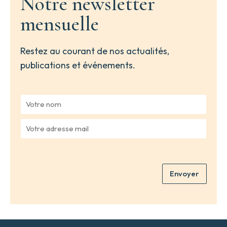
Notre newsletter
mensuelle
Restez au courant de nos actualités,
publications et événements.
V
o
t
V
r
o
e
t
n
r
o
e
m
Envoyer
a
*
d
r
e
s
s