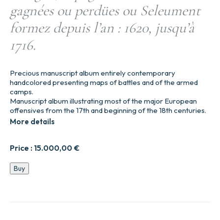
gagnées ou perdües ou Seleument
formez depuis l’an : 1620, jusqu’à
1716.
Precious manuscript album entirely contemporary
handcolored presenting maps of battles and of the armed
camps.
Manuscript album illustrating most of the major European
offensives from the 17th and beginning of the 18th centuries.
More details
Price :
15.000,00
€
Desseins,
Buy
ou
Delineations
des
Batailles
et
Campements.