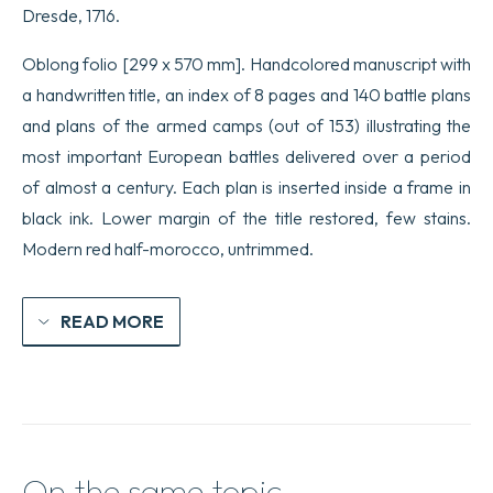
Dresde, 1716.
Faites
et
formez
Oblong
folio [299 x 570 mm]. Handcolored manuscript with
des
a handwritten title, an index of 8 pages and 140 battle plans
Turcs
et
and plans of the armed camps (out of 153) illustrating the
contre
most important European battles delivered over a period
eux,
de
of almost a century. Each plan is inserted inside a frame in
meme
des
black ink. Lower margin of the title restored, few stains.
Puissances
Modern red half-morocco, untrimmed.
Chretiennes
de
la
plupart
READ MORE
de
l’Europe
à
Savoir,
des
Empereurs
Romains,
et
On the same topic