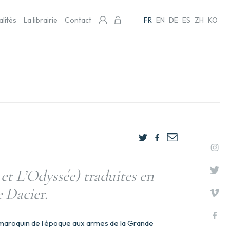
alités
La librairie
Contact
FR
EN
DE
ES
ZH
KO
 et L’Odyssée) traduites en
 Dacier.
n maroquin de l’époque aux armes de la Grande