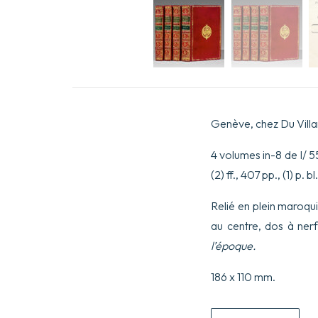
Genève, chez Du Villar
4 volumes in-8 de I/ 55 pp
(2) ff., 407 pp., (1) p. bl.
Relié en plein maroqu
au centre, dos à nerf
l’époque.
186 x 110 mm.