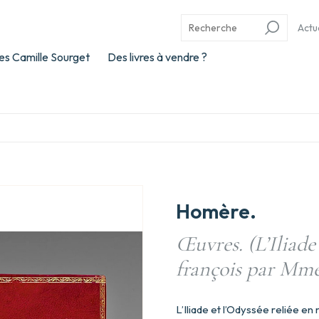
Actu
es Camille Sourget
Des livres à vendre ?
Homère.
Œuvres. (L’Iliade
françois par Mme
L’Iliade et l’Odyssée reliée e