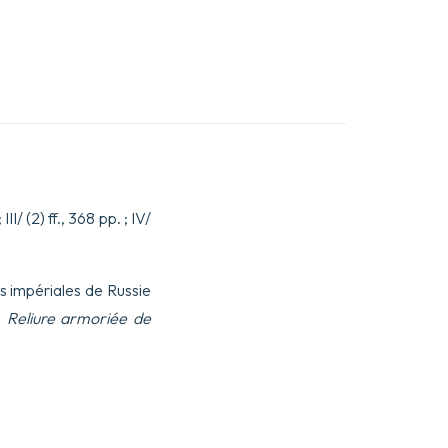
III/ (2) ff., 368 pp. ; IV/
s impériales de Russie
.
Reliure armoriée de