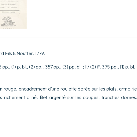
d Fils & Nouffer, 1779.
., (1) p. bl., (2) pp., 357 pp., (3) pp. bl. ; II/ (2) ff. 375 pp., (1) p. bl. ; 
in rouge, encadrement d’une roulette dorée sur les plats, armoirie
s richement orné, filet argenté sur les coupes, tranches dorées