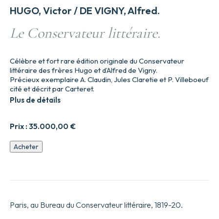
HUGO, Victor / DE VIGNY, Alfred.
Le Conservateur littéraire.
Célèbre et fort rare édition originale du Conservateur
littéraire des frères Hugo et d’Alfred de Vigny.
Précieux exemplaire A. Claudin, Jules Claretie et P. Villeboeuf
cité et décrit par Carteret.
Plus de détails
Prix :
35.000,00
€
quantité
Acheter
de
Le
Conservateur
littéraire.
Paris, au Bureau du Conservateur littéraire, 1819-20.