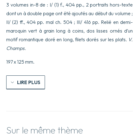
3 volumes in-8 de : I/ (1) f., 404 pp., 2 portraits hors-texte
dont un à double page ont été ajoutés au début du volume ;
II/ (2) ff., 404 pp. mal ch. 504 ; III/ 416 pp. Relié en demi-
maroquin vert à grain long à coins, dos lisses ornés d’un
motif romantique doré en long, filets dorés sur les plats.
V.
Champs.
197 x 125 mm.
LIRE PLUS
Sur le même thème