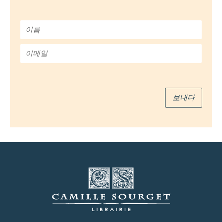
이
름
*
이
메
일
*
보내다