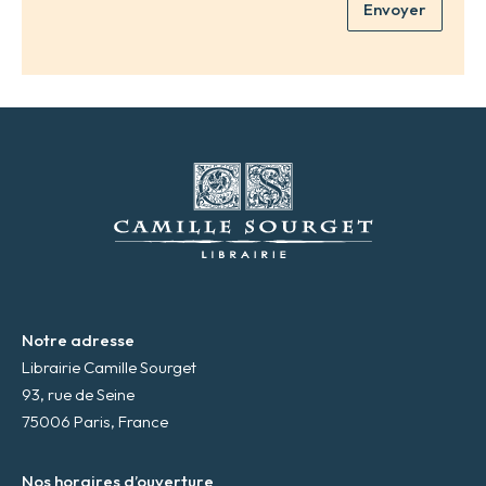
m
Envoyer
a
*
d
r
e
s
s
e
m
a
i
l
*
Notre adresse
Librairie Camille Sourget
93, rue de Seine
75006 Paris, France
Nos horaires d’ouverture