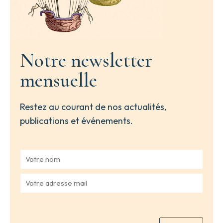
Notre newsletter
mensuelle
Restez au courant de nos actualités,
publications et événements.
V
o
t
V
r
o
e
t
n
r
o
e