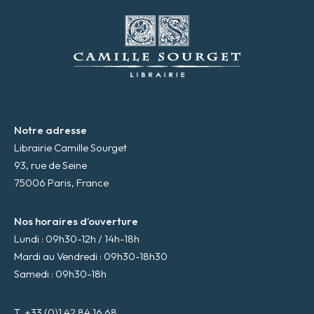
e
m
a
i
l
*
Notre adresse
Librairie Camille Sourget
93, rue de Seine
75006 Paris, France
Nos horaires d’ouverture
Lundi : 09h30-12h / 14h-18h
Mardi au Vendredi : 09h30-18h30
Samedi : 09h30-18h
T. +33 (0)1 42 84 16 68