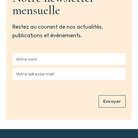
mensuelle
Restez au courant de nos actualités,
publications et événements.
V
o
t
V
r
o
e
t
n
r
o
e
m
Envoyer
a
*
d
r
e
s
s