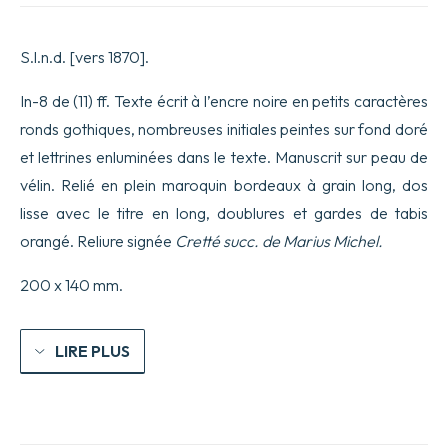
S.l.n.d. [vers 1870].
In-8 de (11) ff. Texte écrit à l’encre noire en petits caractères
ronds gothiques, nombreuses initiales peintes sur fond doré
et lettrines enluminées dans le texte. Manuscrit sur peau de
vélin. Relié en plein maroquin bordeaux à grain long, dos
lisse avec le titre en long, doublures et gardes de tabis
orangé. Reliure signée
Cretté succ. de Marius Michel.
200 x 140 mm.
LIRE PLUS