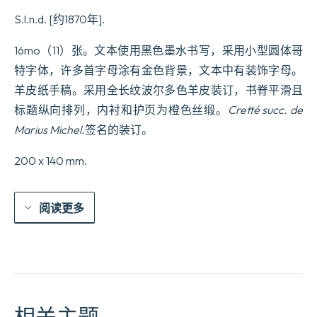
S.l.n.d. [约1870年].
16mo（11）张。文本使用黑色墨水书写，采用小型圆体哥
特字体，许多首字母涂有金色背景，文本中有装饰字母。
羊皮纸手稿。采用全长纹波尔多色羊皮装订，书脊平滑且
标题纵向排列，内衬和护页为橙色丝缎。
Cretté succ. de
Marius Michel.
签名的装订。
200 x 140 mm.
阅读更多
相关主题