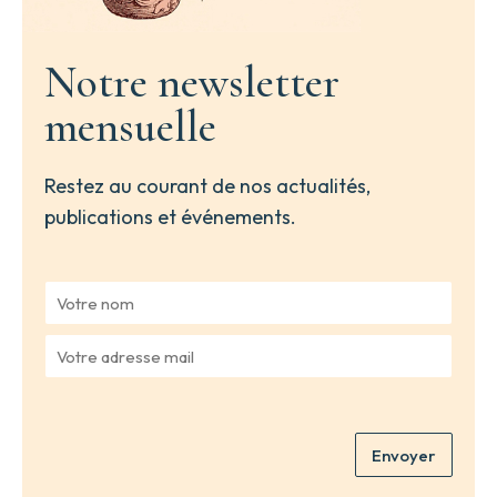
Notre newsletter
mensuelle
Restez au courant de nos actualités,
publications et événements.
V
o
t
V
r
o
e
t
n
r
o
e
m
Envoyer
a
*
d