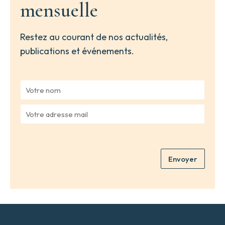
mensuelle
Restez au courant de nos actualités,
publications et événements.
V
o
t
V
r
o
e
t
n
r
o
e
m
Envoyer
a
*
d
r
e
s
s
e