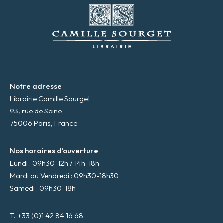
m
a
i
l
*
Notre adresse
Librairie Camille Sourget
93, rue de Seine
75006 Paris, France
Nos horaires d’ouverture
Lundi : 09h30-12h / 14h-18h
Mardi au Vendredi : 09h30-18h30
Samedi : 09h30-18h
T. +33 (0)1 42 84 16 68