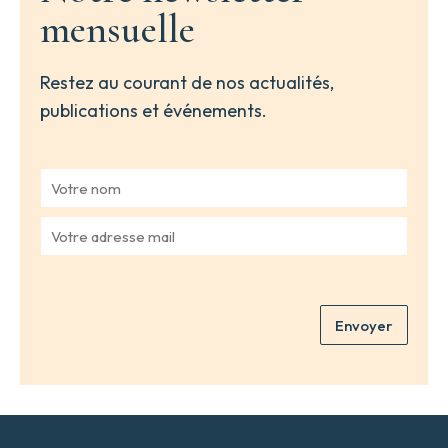
mensuelle
Restez au courant de nos actualités,
publications et événements.
V
o
t
V
r
o
e
t
n
r
o
e
m
Envoyer
a
*
d
r
e
s
s
e