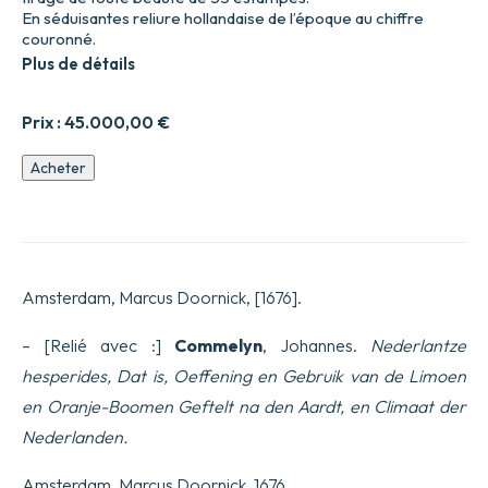
En séduisantes reliure hollandaise de l’époque au chiffre
couronné.
Plus de détails
Prix :
45.000,00
€
quantité
Acheter
de
De
Koninglycke
hovenier
aanwyzende
De
Amsterdam, Marcus Doornick, [1676].
Middelen
om
Boomen,
– [Relié avec :]
Commelyn
, Johannes.
Nederlantze
Bloemen
hesperides, Dat is, Oeffening en Gebruik van de Limoen
en
Kruyden,
en Oranje-Boomen Geftelt na den Aardt, en Climaat der
te
Nederlanden.
Zaayen,
planten,
aen,
Amsterdam, Marcus Doornick, 1676.