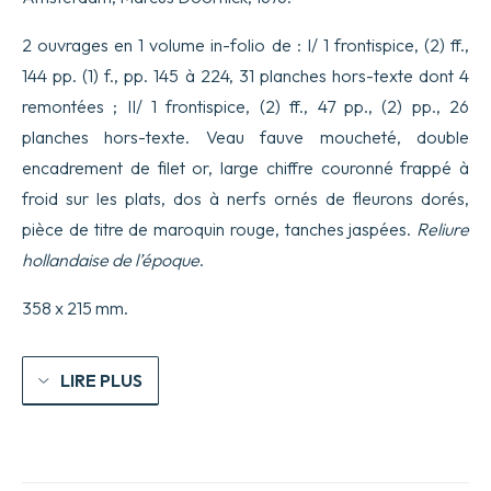
queeken
en
2 ouvrages en 1 volume in-folio de : I/ 1 frontispice, (2) ff.,
voort
teelen.
144 pp. (1) f., pp. 145 à 224, 31 planches hors-texte dont 4
remontées ; II/ 1 frontispice, (2) ff., 47 pp., (2) pp., 26
planches hors-texte. Veau fauve moucheté, double
encadrement de filet or, large chiffre couronné frappé à
froid sur les plats, dos à nerfs ornés de fleurons dorés,
pièce de titre de maroquin rouge, tanches jaspées.
Reliure
hollandaise de l’époque
.
358 x 215 mm.
LIRE PLUS