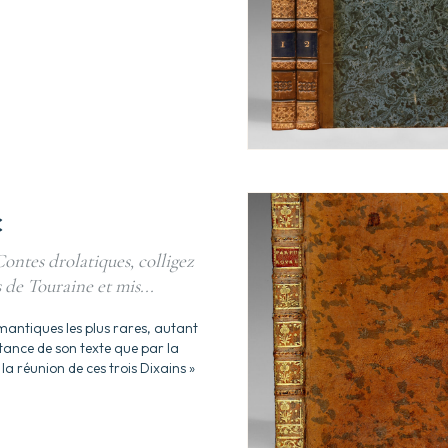
C
ontes drolatiques, colligez
 de Touraine et mis...
mantiques les plus rares, autant
tance de son texte que par la
e la réunion de ces trois Dixains »