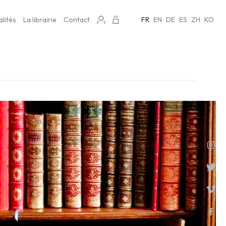
alités
La librairie
Contact
FR
EN
DE
ES
ZH
KO