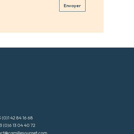
m
Envoyer
a
*
d
r
e
s
s
e
m
a
i
l
*
3 (0)1 42 84 16 68
3 (0)6 13 04 40 72
act@camillesourget.com