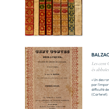
BALZA
Les cent C
ès abbaïes
« Un des ro
par l’impor
difficulté d
(Carteret).