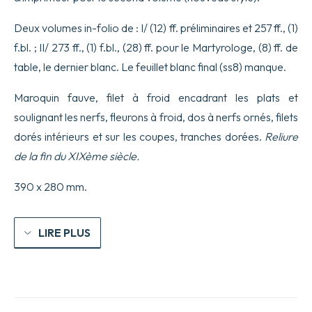
Deux volumes in-folio de : I/ (12) ff. préliminaires et 257 ff., (1)
f.bl. ; II/ 273 ff., (1) f.bl., (28) ff. pour le Martyrologe, (8) ff. de
table, le dernier blanc. Le feuillet blanc final (ss8) manque.
Maroquin fauve, filet à froid encadrant les plats et
soulignant les nerfs, fleurons à froid, dos à nerfs ornés, filets
dorés intérieurs et sur les coupes, tranches dorées.
Reliure
de la fin du XIXème siècle.
390 x 280 mm.
LIRE PLUS