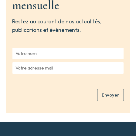
mensuelle
Restez au courant de nos actualités,
publications et événements.
V
o
t
V
r
o
e
t
n
r
o
e
m
Envoyer
a
*
d
r
e
s
s
e