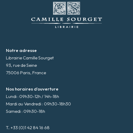
m
a
i
l
*
Notre adresse
Librairie Camille Sourget
93, rue de Seine
75006 Paris, France
Nos horaires d’ouverture
Lundi : 09h30-12h / 14h-18h
Mardi au Vendredi : 09h30-18h30
Samedi : 09h30-18h
T. +33 (0)1 42 84 16 68