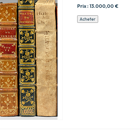
Prix :
13.000,00
€
quantité
Acheter
de
Le
Philocope