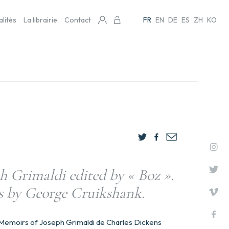
alités
La librairie
Contact
FR
EN
DE
ES
ZH
KO
h Grimaldi edited by « Boz ».
ns by George Cruikshank.
es Memoirs of Joseph Grimaldi de Charles Dickens