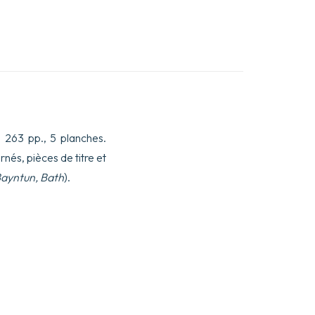
x, 263 pp., 5 planches.
rnés, pièces de titre et
ayntun, Bath
).