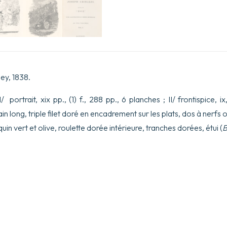
ey, 1838.
/ portrait, xix pp., (1) f., 288 pp., 6 planches ; II/ frontispice, i
 long, triple filet doré en encadrement sur les plats, dos à nerfs o
n vert et olive, roulette dorée intérieure, tranches dorées, étui (
B