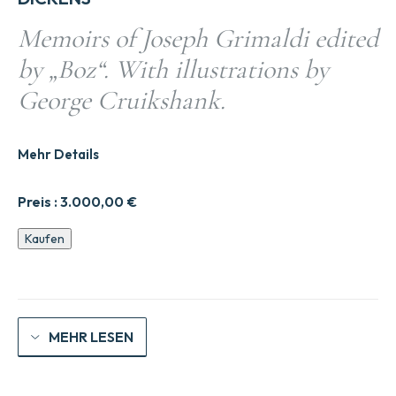
Memoirs of Joseph Grimaldi edited
by „Boz“. With illustrations by
George Cruikshank.
Mehr Details
Preis :
3.000,00
€
Memoirs
Kaufen
of
Grimaldi
Menge
MEHR LESEN