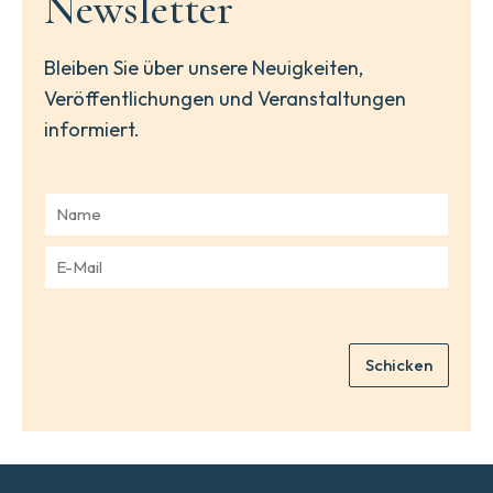
Newsletter
Bleiben Sie über unsere Neuigkeiten,
Veröffentlichungen und Veranstaltungen
informiert.
N
a
m
E
e
-
*
M
a
i
Schicken
l
*