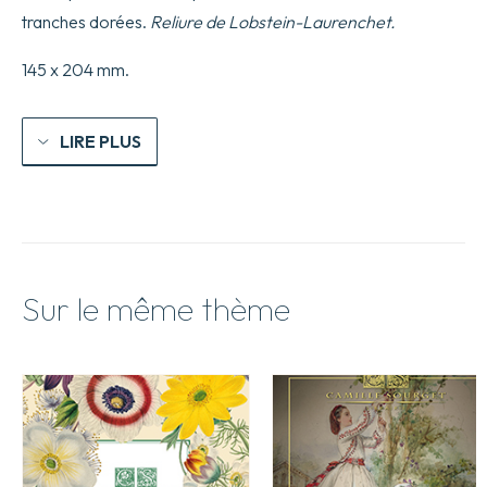
quale
tranches dorées.
Reliure de Lobstein-Laurenchet.
s’insegna
scrivere
varie
145 x 204 mm.
sorti
di
lettere,
&
LIRE PLUS
massime
una
lettera
bastarda
da
lui
novamente
con
Sur le même thème
sua
industria
ritrovata,
laquale
serve
al
Cancellaresco
&
Mercantesco.