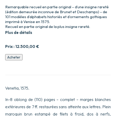
Remarquable recueil en partie original – d’une insigne rareté
(édition demeurée inconnue de Brunet et Deschamps) – de
101 modèles d’alphabets historiés et d’ornements gothiques
imprimé à Venise en 1575.
Recueil en partie original de la plus insigne rareté.
Plus de détails
Prix :
12.500,00
€
quantité
Acheter
de
Opera
di
frate
Vespasiano
Amphiareo
Venetia, 1575.
Da
Ferrara
dell’ordine
In-8 oblong de (110) pages – complet – marges blanches
minore
extérieures de 7 ff. restaurées sans atteinte aux lettres. Plein
conventuale,
nella
maroquin brun estampé de filets à froid, dos à nerfs,