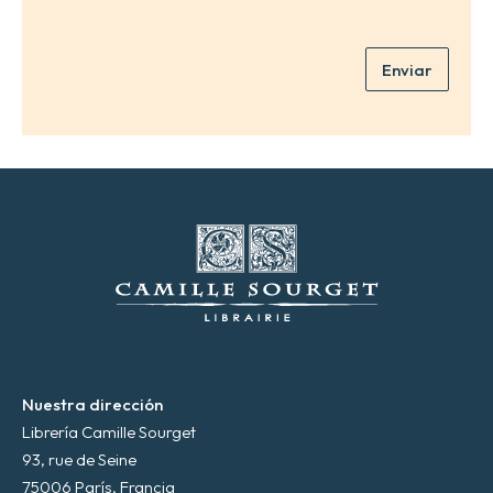
r
e
r
*
e
Enviar
o
e
l
e
c
t
r
ó
n
i
c
o
*
Nuestra dirección
Librería Camille Sourget
93, rue de Seine
75006 París, Francia