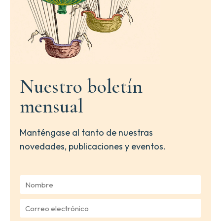
Nuestro boletín
mensual
Manténgase al tanto de nuestras
novedades, publicaciones y eventos.
N
o
m
C
b
o
r