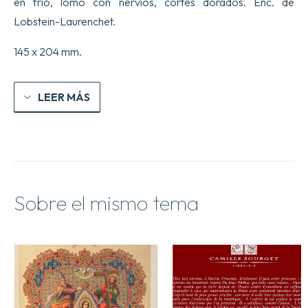
en frío, lomo con nervios, cortes dorados. Enc. de
cual
se
Lobstein-Laurenchet.
enseña
a
145 x 204 mm.
escribir
varios
tipos
de
LEER MÁS
letras,
y
especialmente
una
letra
bastarda
que
él
Sobre el mismo tema
ha
descubierto
recientemente
con
su
ingenio,
la
cual
sirve