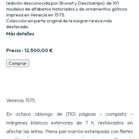
(edición desconocida por Brunet y Deschamps), de 101
modelos de alfabetos historiados y de ornamentos góticos
impresa en Venecia en 1575.
Colección en parte original de la insigne rareza más
destacada.
Más detalles
Precio :
12.500,00
€
Obra
Comprar
del
fraile
Vespasiano
Amphiareo
Da
Ferrara
Venecia, 1575.
de
la
orden
En octavo oblongo de (110) páginas – completo –
menor
márgenes blancos exteriores de 7 h. restaurados sin
conventual,
en
afectar las letras. Plena piel marrón estampada con filetes
la