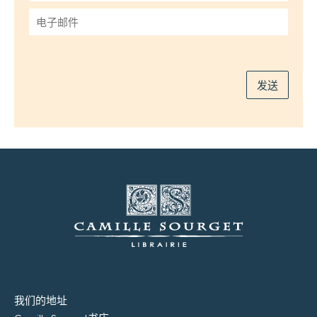
*
电
子
邮
件
*
发送
我们的地址