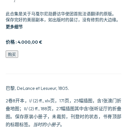
此合集是关于马戛尔尼勋爵访华使团首批法语翻译的原版。
保存完好的美丽副本，如出版时的装订，没有修剪的大边缘。
更多细节
价格 :
4.000,00
€
Voyage
购买
en
Chine
et
en
Tartarie,
e0
巴黎, DeLance et Lesueur, 1805.
la
suite
de
2卷8开本，I/ (2) ff., xlv页，171页，25幅插图，含1张澳门折
l9ambassade
叠地图；II/ (2) ff., 188页，27幅插图其中含1张听证厅的折叠
de
Lord
图。保存原装小册子，未裁剪，刊登时的状态，书脊顶部
Macartney,
par
的标题标签。
当时的小册子
。