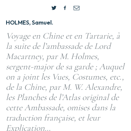
HOLMES, Samuel.
Voyage en Chine et en Tartarie, à
la suite de l’ambassade de Lord
Macartney, par M. Holmes,
sergent-major de sa garde ; Auquel
on a joint les Vues, Costumes, etc.,
de la Chine, par M. W. Alexandre,
les Planches de l’Atlas original de
cette Ambassade, omises dans la
traduction française, et leur
Explication…