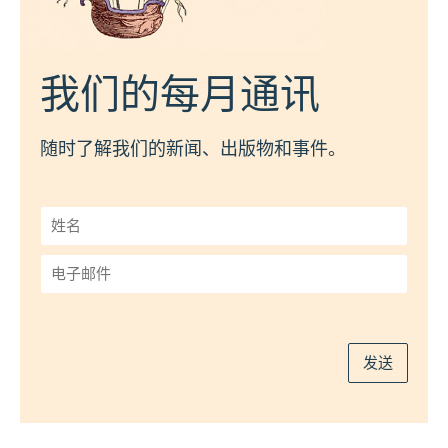
我们的每月通讯
随时了解我们的新闻、出版物和事件。
姓
名
*
电
子
邮
件
*
发送