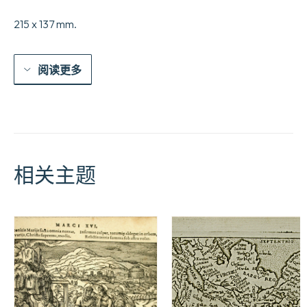
M.
Holmes,
215 x 137 mm.
sergent-
major
de
sa
阅读更多
garde
;
Auquel
on
a
joint
les
Vues,
相关主题
Costumes,
etc.,
de
la
Chine,
par
M.
W.
Alexandre,
les
Planches