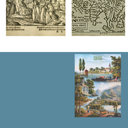
de
l9Atlas
original
de
cette
Ambassade,
omises
dans
la
traduction
frane7aise,
et
leur
Explication92026
数
量