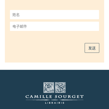
姓
名
*
电
子
邮
件
*
发送