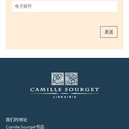
*
电
子
邮
件
*
发送
我们的地址
Camille Sourget书店