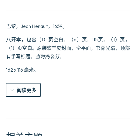
mission
des
P;tres
de
巴黎，Jean Henault，1659。
la
Compagnie
de
八开本，包含（1）页空白，（6）页，115页，（1）页，
J;sus.
（1）页空白。原装软羊皮封面，全平面，书脊光滑，顶部
Etablie
dans
有手写标题。
当时的装订
。
le
Royaume
162 x 116 毫米。
de
Perse
par
le
阅读更多
R.
P.
Alexandre
de
Rhodes.
数
量