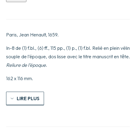
de
Relation
de
la
mission
des
Paris, Jean Henault, 1659.
Pères
de
la
In-8 de (1) f.bl., (6) ff., 115 pp., (1) p., (1) f.bl. Relié en plein vélin
Compagnie
souple de l’époque, dos lisse avec le titre manuscrit en tête.
de
Jésus.
Reliure de l’époque
.
Etablie
dans
162 x 116 mm.
le
Royaume
de
Perse
LIRE PLUS
par
le
R.
P.
Alexandre
de
Rhodes.