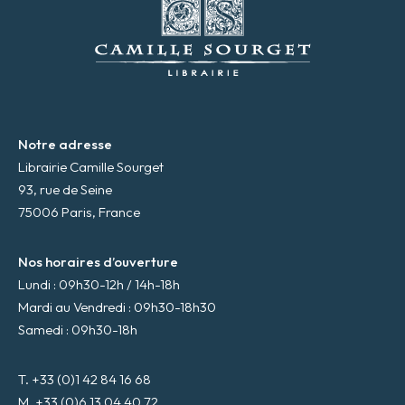
a
i
l
*
Notre adresse
Librairie Camille Sourget
93, rue de Seine
75006 Paris, France
Nos horaires d’ouverture
Lundi : 09h30-12h / 14h-18h
Mardi au Vendredi : 09h30-18h30
Samedi : 09h30-18h
T. +33 (0)1 42 84 16 68
M. +33 (0)6 13 04 40 72