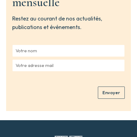
mensuelle
Restez au courant de nos actualités,
publications et événements.
V
o
t
V
r
o
e
t
n
r
o
e
m
Envoyer
a
*
d
r
e
s
s
e
m