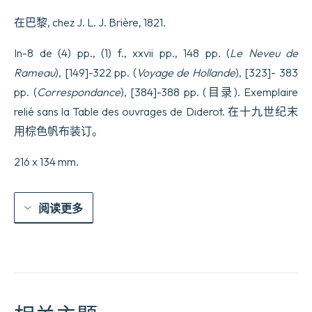
de
在巴黎, chez J. L. J. Brière, 1821.
Rameau.
Voyage
de
In-8 de (4) pp., (1) f., xxvii pp., 148 pp. (
Le Neveu de
Hollande
Rameau
), [149]-322 pp. (
Voyage de Hollande
), [323]- 383
数
量
pp. (
Correspondance
), [384]-388 pp. (目录). Exemplaire
relié sans la Table des ouvrages de Diderot. 在十九世纪末
用棕色帆布装订。
216 x 134 mm.
阅读更多