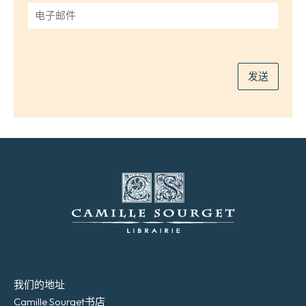
*
电
子
邮
件
*
发送
我们的地址
Camille Sourget书店