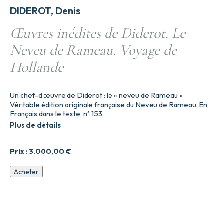
DIDEROT, Denis
Œuvres inédites de Diderot. Le
Neveu de Rameau. Voyage de
Hollande
Un chef-d’œuvre de Diderot : le « neveu de Rameau »
Véritable édition originale française du Neveu de Rameau. En
Français dans le texte, n° 153.
Plus de détails
Prix :
3.000,00
€
quantité
Acheter
de
Œuvres
inédites
de
Diderot.