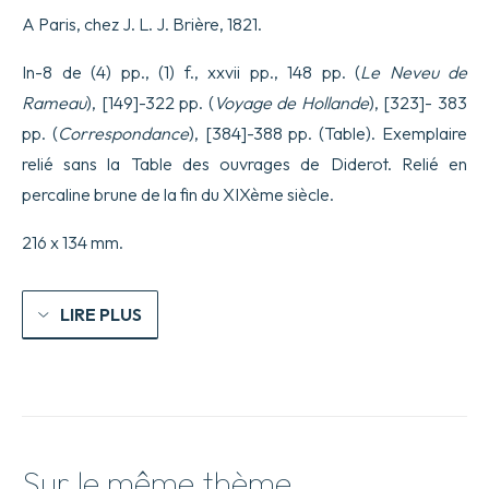
Le
A Paris, chez J. L. J. Brière, 1821.
Neveu
de
Rameau.
In-8 de (4) pp., (1) f., xxvii pp., 148 pp. (
Le Neveu de
Voyage
Rameau
), [149]-322 pp. (
Voyage de Hollande
), [323]- 383
de
Hollande
pp. (
Correspondance
), [384]-388 pp. (Table). Exemplaire
relié sans la Table des ouvrages de Diderot. Relié en
percaline brune de la fin du XIXème siècle.
216 x 134 mm.
LIRE PLUS
Sur le même thème