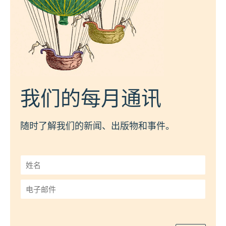
我们的每月通讯
随时了解我们的新闻、出版物和事件。
姓
名
*
电
子
邮
件
*