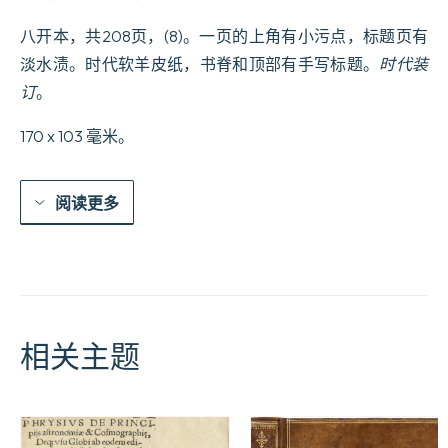
De9die9es
e0
八开本，共208页，(8)。一页的上角有小污点，标题页有
Monseigneur
淡水渍。时代软羊皮纸，书脊和顶部有手写标题。
时代装
le
Serenissime
订
。
Prince
Thomas
170 x 103 毫米。
de
Savoye.
数
量
阅读更多
相关主题