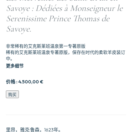
Savoye : Dédiées à Monseigneur le
Serenissime Prince Thomas de
Savoye.
非常稀有的艾克斯莱班温泉第一专著原版
稀有的艾克斯莱班温泉专著原版，保存在时代的柔软羊皮装订
中。
更多细节
价格 :
4.500,00
€
Les
购买
Merveilles
des
bains
dAix
en
Savoye
里昂，雅克·鲁森，1623年。
: