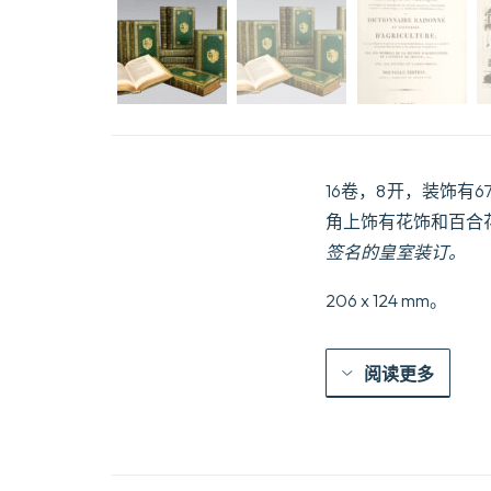
16卷，8开，装饰
角上饰有花饰和百合
签名的皇室装订。
206 x 124 mm。
阅读更多