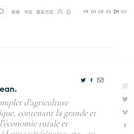
FR
EN
DE
ES
ZH
KO
新闻
书店
联系方式
ean.
mplet d’agriculture
ique, contenant la grande et
 l’économie rurale et
decine vétérinaire, etc., ou