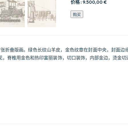
价格 :
9.500,00
€
Nouveau
购买
cours
complet
dagriculture
théorique
et
pratique,
contenant
有67张折叠版画。绿色长纹山羊皮，金色纹章在封面中央，封面边
la
花，脊椎用金色和热印富丽装饰，切口装饰，内部金边，烫金切
grande
et
la
petite
culture,
léconomie
rurale
et
domestique,
la
médecine
vétérinaire,
etc.,
ou