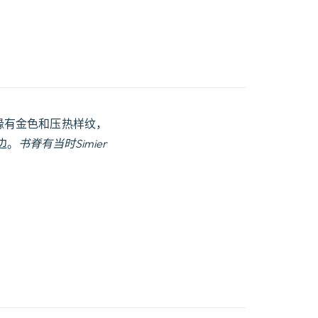
缘有金色和压热样纹，
边。
书脊有当时Simier