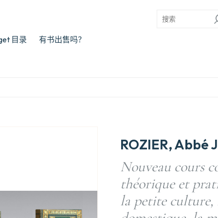
rget 目录
有书出售吗？
ROZIER, Abbé J
Nouveau cours co
théorique et prat
la petite culture,
domestique, la mé