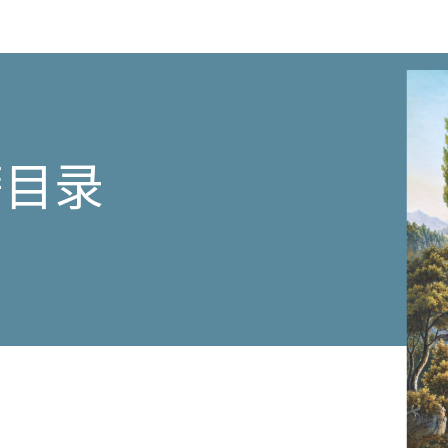
bonté
a
été
prouvée
par
lexpérience
;
par
les
籍目录
membres
de
la
section
dagriculture
de
linstitut
de
France,
etc.,
avec
figures
en
taille-
douce.
数