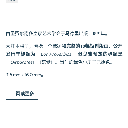
Proverbios.
Colleccion
de
diez
y
ocho
由圣费尔南多皇家艺术学会于马德里出版，1891年。
laminas
invetadas
y
大开本相册，包括一个标题和
完整的18幅蚀刻版画，公开
grabadas
发行于标题为
「
Los Proverbios
」
但戈雅预定的标题是
al
agua
「
Disparates
」（荒诞）。当时的绿色小册子已褪色。
fuerte.
数
315 mm x 490 mm。
量
阅读更多