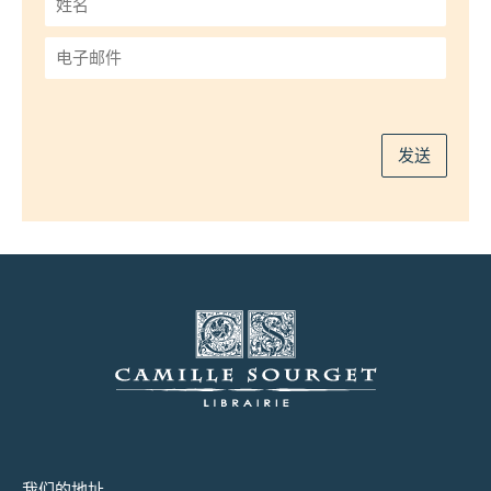
名
*
电
子
邮
件
*
发送
我们的地址