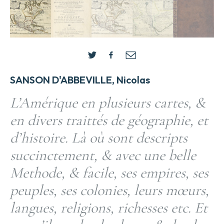
SANSON D'ABBEVILLE, Nicolas
L’Amérique en plusieurs cartes, &
en divers traittés de géographie, et
d’histoire. Là où sont descripts
succinctement, & avec une belle
Methode, & facile, ses empires, ses
peuples, ses colonies, leurs mœurs,
langues, religions, richesses etc. Et