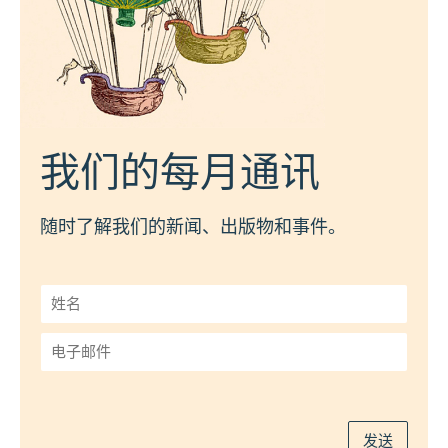
我们的每月通讯
随时了解我们的新闻、出版物和事件。
姓
名
*
电
子
邮
件
*
发送