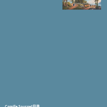
Camille Sourget目录