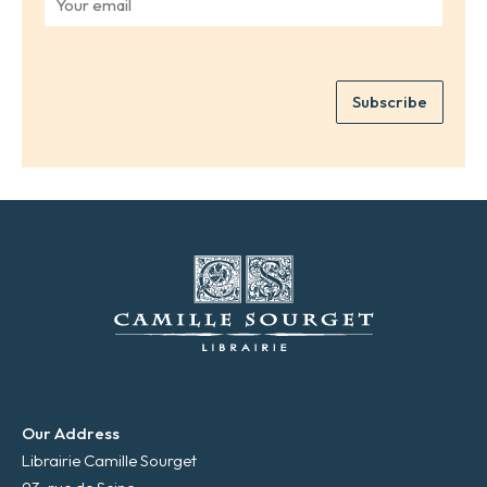
r
o
n
u
a
r
m
e
e
Subscribe
m
*
a
i
l
*
Our Address
Librairie Camille Sourget