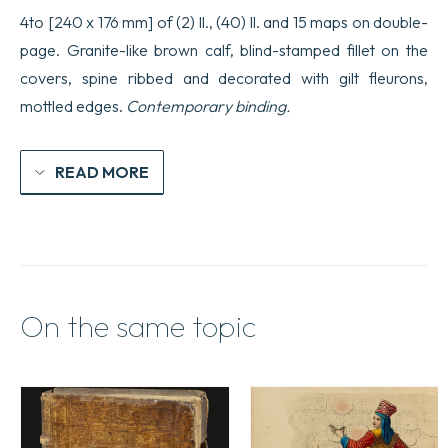
4to [240 x 176 mm] of (2) ll., (40) ll. and 15 maps on double-
page. Granite-like brown calf, blind-stamped fillet on the
covers, spine ribbed and decorated with gilt fleurons,
mottled edges.
Contemporary binding.
READ MORE
On the same topic