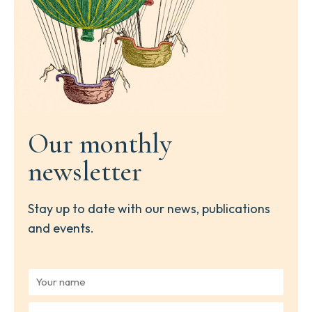
Our monthly
newsletter
Stay up to date with our news, publications
and events.
Y
o
u
Y