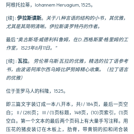
数
阿根托拉蒂，Iohannem Heruagium, 1525。
量
[续] :
伊拉斯谟斯
。
关于八种言语的结构的小书，其优雅，
尤其是其简明清晰。伊拉斯谟·罗特丹的作者。
最后
“奥古斯塔·威德利科鲁姆，在D.西格斯蒙·格里姆的工
作室，1523年8月11日。”
[续] :
瓦拉
。
劳伦蒂乌斯·瓦拉的优雅，精选的拉丁语参考
书，由波诺·阿库尔西乌姆·比萨努姆精心收集。（拉丁语言
的优雅）
位于圣罗马人的科隆，1525。
即三篇文字装订成一本八开本，共I / 184页，最后一页空
白； II / (28)页； III / (1)页标题，148页，(10)页索引，(1)页
空白。第一个文本的最后两个页码上有大量手写注释。用
压花的猪皮装订在木板上，肋脊，带黄铜的扣和闭合装