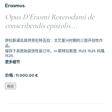
Erasmus.
Opus D’Erasmi Roterodami de
conscribendis epistolis….
伊拉斯谟及其师劳伦特·瓦拉：文艺复兴时期的三部开创性作
品。
保存于其原始装饰性装订中。rn 斯特拉斯堡, 1523, 1525. 科隆,
1525.
更多细节
价格 :
11.000,00
€
Opus
购买
D’Erasmi
Roterodami
de
conscribendis
epistolis....