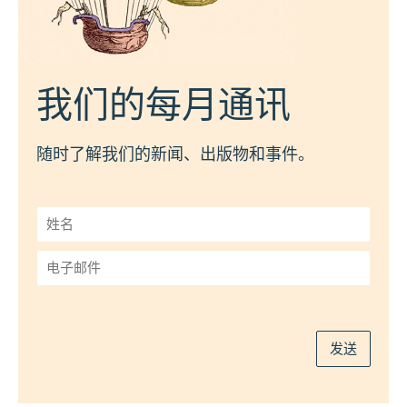
我们的每月通讯
随时了解我们的新闻、出版物和事件。
姓
名
*
电
子
邮
件
*
发送