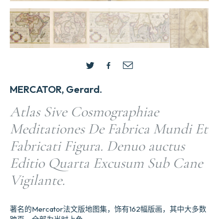
MERCATOR, Gerard.
Atlas Sive Cosmographiae
Meditationes De Fabrica Mundi Et
Fabricati Figura. Denuo auctus
Editio Quarta Excusum Sub Cane
Vigilante.
著名的Mercator法文版地图集，饰有162幅版画，其中大多数