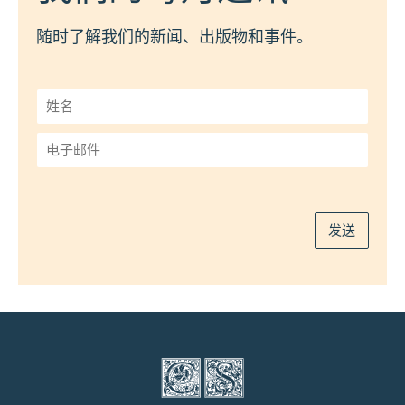
随时了解我们的新闻、出版物和事件。
姓
名
*
电
子
邮
件
*
发送