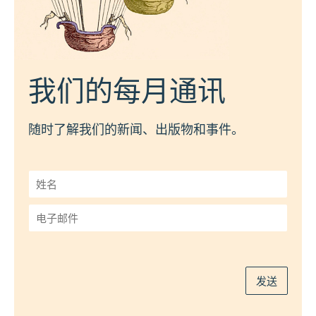
我们的每月通讯
随时了解我们的新闻、出版物和事件。
姓
名
*
电
子
邮
件
*
发送