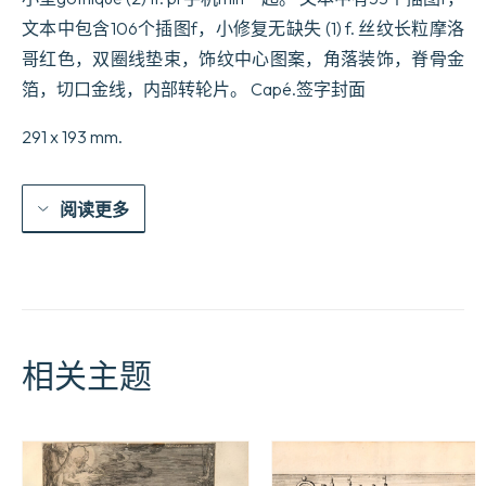
数
文本中包含106个插图f，小修复无缺失 (1) f. 丝纹长粒摩洛
量
哥红色，双圈线垫束，饰纹中心图案，角落装饰，脊骨金
箔，切口金线，内部转轮片。 Capé.签字封面
291 x 193 mm.
阅读更多
相关主题