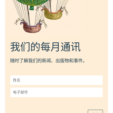
我们的每月通讯
随时了解我们的新闻、出版物和事件。
姓
名
*
电
子
邮
件
*