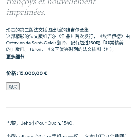
françoys et nouvellement
imprimées.
珍贵的第二版法文插图出版的维吉尔全集
这部精彩的法文版维吉尔《作品》首次发行，《埃涅伊德》由
Octavien de Saint-Gelais翻译，配有超过150幅「非常精美
的」版画。 (Brun，《文艺复兴时期的法文插图书》)。
更多细节
价格 :
15.000,00
€
Les
购买
Œuvres,
translatées
de
latin
en
fran§oys
巴黎，Jeha小Pour Oudin, 1540.
et
nouvellement
imprimées.
小型gothique (2) ff. pr手机min一起。 文本中有53个插图f，