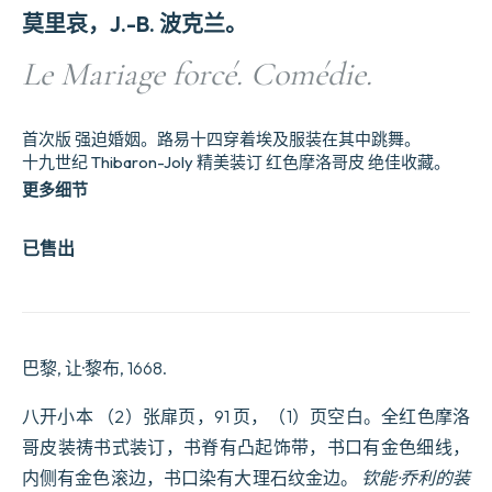
莫里哀，J.-B. 波克兰。
Le Mariage forcé. Comédie.
首次版 强迫婚姻。路易十四穿着埃及服装在其中跳舞。
十九世纪 Thibaron-Joly 精美装订 红色摩洛哥皮 绝佳收藏。
更多细节
已售出
巴黎, 让·黎布, 1668.
八开小本 （2）张扉页，91 页，（1）页空白。全红色摩洛
哥皮装祷书式装订，书脊有凸起饰带，书口有金色细线，
内侧有金色滚边，书口染有大理石纹金边。
钦能·乔利的装