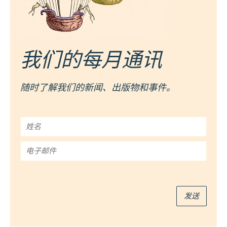
我们的每月通讯
随时了解我们的新闻、出版物和事件。
姓
名
*
电
子
邮
件
*
发送