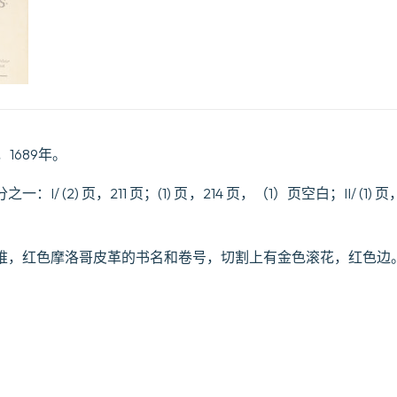
n，1689年。
/ (2) 页，211 页；(1) 页，214 页，（1）页空白；II/ (1) 页
椎，红色摩洛哥皮革的书名和卷号，切割上有金色滚花，红色边