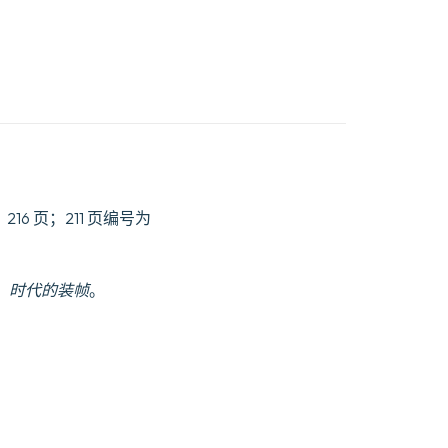
，216 页；211 页编号为
。
时代的装帧
。