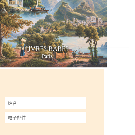
姓
名
*
电
子
邮
件