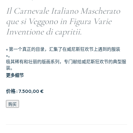
Il Carnevale Italiano Mascherato
que si Veggono in Figura Varie
Inventione di capritii.
« 第一个真正的目录，汇集了在威尼斯狂欢节上遇到的服装
»。
极其稀有和壮丽的版画系列，专门献给威尼斯狂欢节的典型服
装。
更多细节
价格 :
7.500,00
€
Il
购买
Carnevale
Italiano
Mascherato
que
si