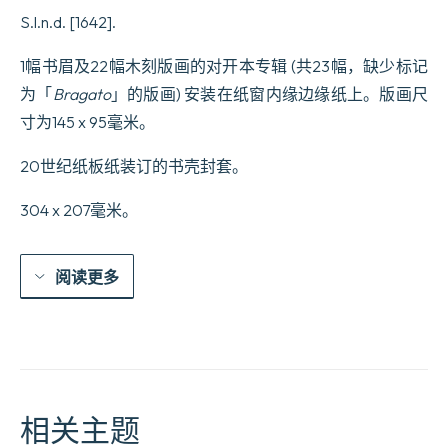
Veggono
S.l.n.d. [1642].
in
Figura
Varie
1幅书眉及22幅木刻版画的对开本专辑 (共23幅，缺少标记
Inventione
为「
Bragato
」的版画) 安装在纸窗内缘边缘纸上。版画尺
di
capritii.
寸为145 x 95毫米。
数
量
20世纪纸板纸装订的书壳封套。
304 x 207毫米。
阅读更多
相关主题