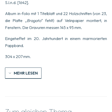
S.l.n.d. [1642].
in
Figura
Varie
Album in-folio mit 1 Titelblatt und 22 Holzschnitten (von 23,
Inventione
die Platte „
Bragato
“ fehlt) auf Velinpapier montiert, in
di
capritii.
Fenstern. Die Gravuren messen 145 x 95 mm.
Menge
Eingeheftet im 20. Jahrhundert in einem marmorierten
Pappband.
304 x 207 mm.
MEHR LESEN
Zum gleichen Thema