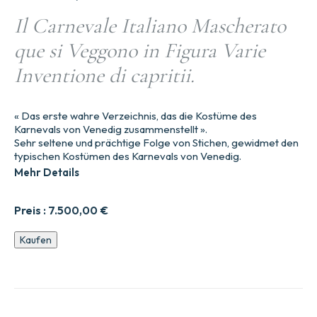
Il Carnevale Italiano Mascherato
que si Veggono in Figura Varie
Inventione di capritii.
« Das erste wahre Verzeichnis, das die Kostüme des
Karnevals von Venedig zusammenstellt ».
Sehr seltene und prächtige Folge von Stichen, gewidmet den
typischen Kostümen des Karnevals von Venedig.
Mehr Details
Preis :
7.500,00
€
Il
Kaufen
Carnevale
Italiano
Mascherato
que
si
Veggono