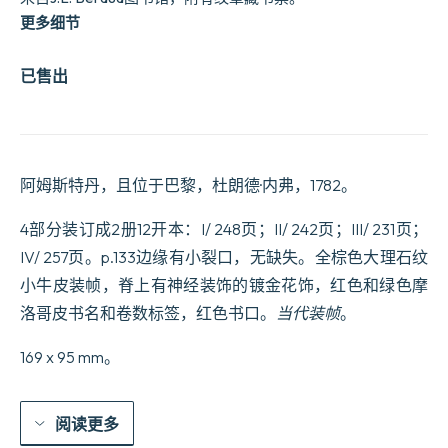
更多细节
已售出
阿姆斯特丹，且位于巴黎，杜朗德·内弗，1782。
4部分装订成2册12开本：I/ 248页；II/ 242页；III/ 231页；
IV/ 257页。p.133边缘有小裂口，无缺失。全棕色大理石纹
小牛皮装帧，脊上有神经装饰的镀金花饰，红色和绿色摩
洛哥皮书名和卷数标签，红色书口。
当代装帧
。
169 x 95 mm。
阅读更多