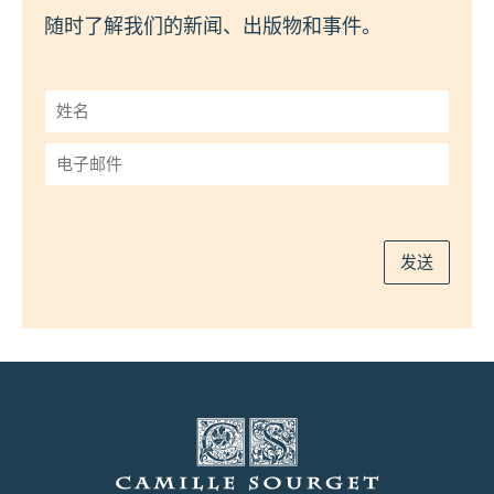
随时了解我们的新闻、出版物和事件。
姓
名
*
电
子
邮
件
*
发送