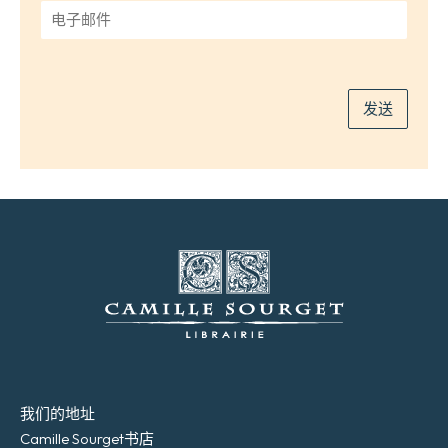
*
电
子
邮
件
*
发送
我们的地址
Camille Sourget书店