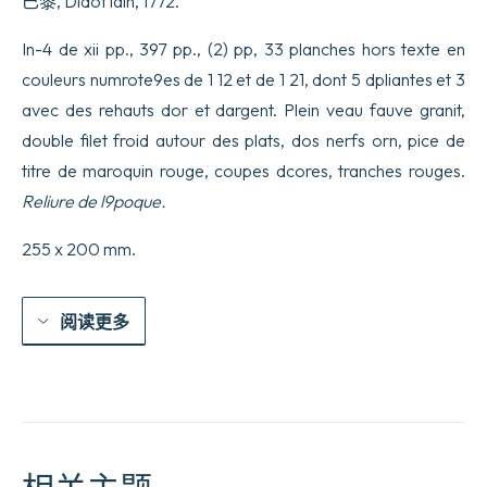
巴黎, Didot lain, 1772.
In-4 de xii pp., 397 pp., (2) pp, 33 planches hors texte en
couleurs numrote9es de 1 12 et de 1 21, dont 5 dpliantes et 3
avec des rehauts dor et dargent. Plein veau fauve granit,
double filet froid autour des plats, dos nerfs orn, pice de
titre de maroquin rouge, coupes dcores, tranches rouges.
Reliure de l9poque.
255 x 200 mm.
阅读更多