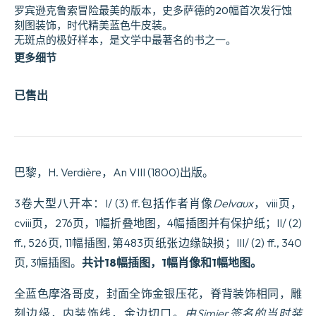
罗宾逊克鲁索冒险最美的版本，史多萨德的20幅首次发行蚀
刻图装饰，时代精美蓝色牛皮装。
无斑点的极好样本，是文学中最著名的书之一。
更多细节
已售出
巴黎，H. Verdière，An VIII (1800)出版。
3卷大型八开本：I/ (3) ff.包括作者肖像
Delvaux
，viii页，
cviii页，276页，1幅折叠地图，4幅插图并有保护纸；II/ (2)
ff., 526页, 11幅插图, 第483页纸张边缘缺损；III/ (2) ff., 340
页, 3幅插图。
共计18幅插图，1幅肖像和1幅地图。
全蓝色摩洛哥皮，封面全饰金银压花，脊背装饰相同，雕
刻边缘，内装饰线，金边切口。
由Simier签名的当时装