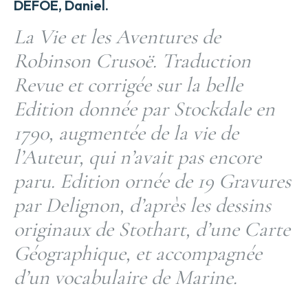
DEFOE, Daniel.
La Vie et les Aventures de
Robinson Crusoë. Traduction
Revue et corrigée sur la belle
Edition donnée par Stockdale en
1790, augmentée de la vie de
l’Auteur, qui n’avait pas encore
paru. Edition ornée de 19 Gravures
par Delignon, d’après les dessins
originaux de Stothart, d’une Carte
Géographique, et accompagnée
d’un vocabulaire de Marine.