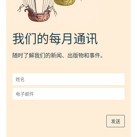
我们的每月通讯
随时了解我们的新闻、出版物和事件。
姓
名
*
电
子
邮
件
*
发送