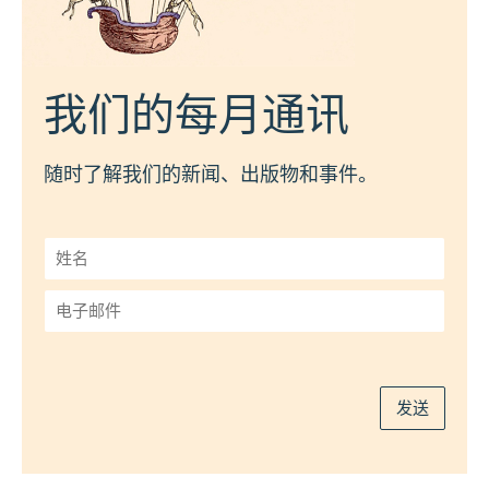
我们的每月通讯
随时了解我们的新闻、出版物和事件。
姓
名
*
电
子
邮
件
*
发送