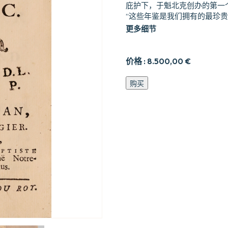
庇护下，于魁北克创办的第一
“这些年鉴是我们拥有的最珍贵
更多细节
价格 :
8.500,00
€
Histoire
购买
de
l’Hôtel-
Dieu
de
Québec.
数
量