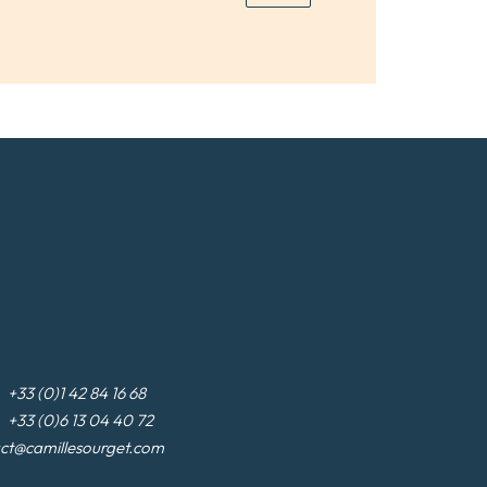
3 (0)1 42 84 16 68
33 (0)6 13 04 40 72
ct@camillesourget.com