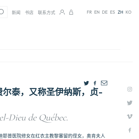
FR
EN
DE
ES
ZH
KO
新闻
书店
联系方式
-费尔泰，又称圣伊纳斯，贞-
tel-Dieu de Québec.
迪耶普医院修女在红衣主教黎塞留的侄女，奥肯夫人