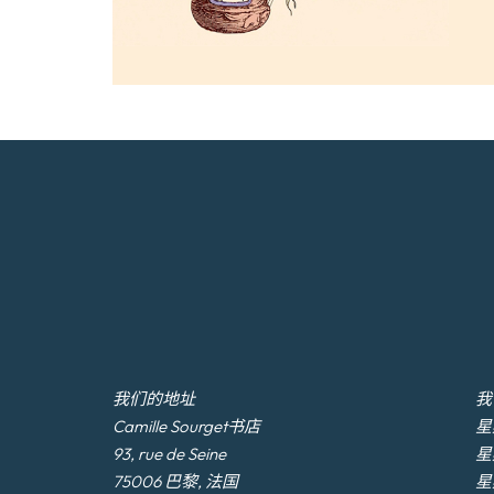
我们的地址
我
Camille Sourget书店
星期
93, rue de Seine
星
75006 巴黎, 法国
星