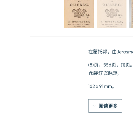
在蒙托邦，由Jerosme L
(8)页，556页，
代装订书封面
。
162 x 91 mm。
阅读更多