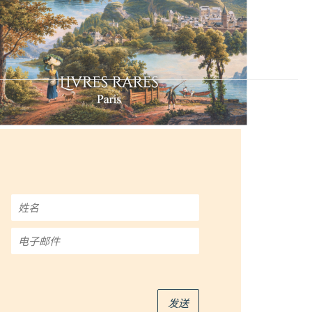
姓
名
*
电
子
邮
件
*
发送