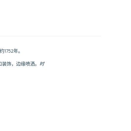
，约1752年。
切口装饰，边缘喷洒。
时