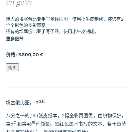
en ge’ez.
迷人的埃塞俄比亚手写圣经插图，使用小牛皮制成，装饰有2
个全彩色的多彩图案。
稀有的埃塞俄比亚手写圣经，使用小牛皮制成。
更多细节
价格 :
3.500,00
€
Manuscrit
购买
liturgique
illustre9
e9crit
en
ge7ez.
数
世纪
埃塞俄比亚，19
量
八分之一的(131)张皮纸本，2幅全彩页图像，由织物保护，
页
页
第6
和第46
有撕裂。黑红色墨水书写的文本，若干章节
开头有彩绘页眉，外侧边缘有规线的针孔。