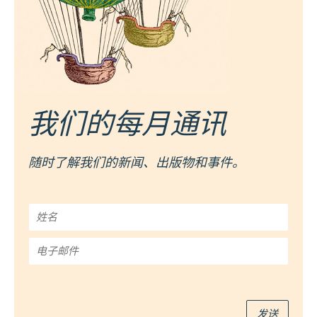
我们的每月通讯
随时了解我们的新闻、出版物和事件。
姓
名
*
电
子
邮
件
*
发送