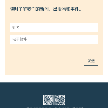
随时了解我们的新闻、出版物和事件。
姓
名
*
电
子
邮
件
*
发送