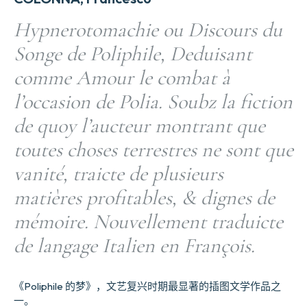
Hypnerotomachie ou Discours du
Songe de Poliphile, Deduisant
comme Amour le combat à
l’occasion de Polia. Soubz la fiction
de quoy l’aucteur montrant que
toutes choses terrestres ne sont que
vanité, traicte de plusieurs
matières profitables, & dignes de
mémoire. Nouvellement traduicte
de langage Italien en François.
《Poliphile 的梦》，文艺复兴时期最显著的插图文学作品之
一。