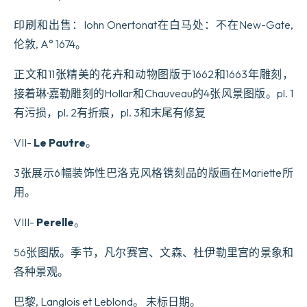
印刷和出售：Iohn Onertonat在白马处：不在New-Gate,
伦敦, A° 1674。
正文和11张精美的花卉和动物图版于1662和1663年雕刻，
接着琳·嘉勒雕刻的Hollar和Chauveau的4张风景图版。pl. 1
有污损，pl. 2有折痕，pl. 3和末尾有修复
VII-
Le Pautre
。
3张展示6幅装饰性巴洛克风格镌刻品的版画在Mariette所
用。
VIII-
Perelle
。
56张图版。季节，凡尔赛宫、文森、杜伊勒里宫的景象和
各种景观。
巴黎, Langlois et Leblond。 未标日期。