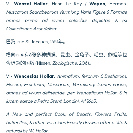
V-
Wenzel Hollar
, Henri Le Roy /
Weyen
, Herman.
Muscarum Scarabeorum Vermiung Varie Figure & Formae
omnes primo ad vivum coloribus depictae & ex
Collectionne Arundeliam.
巴黎, rue St Jacques, 1651年。
横向in-4 有6张多种蝴蝶、昆虫、金龟子、毛虫、蚱蜢等包
含标题的图版 (Nissen,
Zoologische,
206)。
VI-
Wenceslas Hollar
.
Animalium, ferarum & Bestiarum,
Florum, Fructuum, Muscarum, Vermiumq: Icones variae,
omnes ad vivum delineatae, per Wenceflaum Hollar, & In
lucem editae a Petro Stent, Londini, A° 1663.
A New and perfect Book, of Beasts, Flowers Fruits,
butterflies, & other Vermines Exactly drawne after v° life &
naturall by W. Hollar.