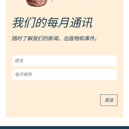
我们的每月通讯
随时了解我们的新闻、出版物和事件。
姓
名
*
电
子
邮
件
*
发送