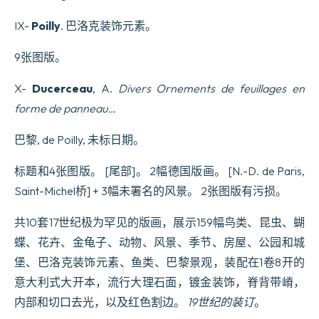
IX-
Poilly
. 巴洛克装饰元素。
9张图版。
X-
Ducerceau
, A.
Divers Ornements de feuillages en
forme de panneau…
巴黎, de Poilly, 未标日期。
标题和4张图版。 [尾部]。 2幅德国版画。 [N.-D. de Paris,
Saint-Michel桥] + 3幅未署名的风景。 2张图版有污损。
共10套17世纪极为罕见的版画，展示159幅鸟类、昆虫、蝴
蝶、花卉、金龟子、动物、风景、季节、房屋、公园和城
堡、巴洛克装饰元素、鱼类、巴黎景观，装配在1卷8开的
意大利式大开本，流行大理石面，镀金装饰，脊背带嵴，
内部和切口去光，以及红色割边。
19世纪的装订
。