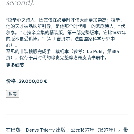
second).
“拉辛心之诗人，因其仅在必要时才伟大而更加崇高；拉辛，
他的天才被品味所引导，是他那个时代唯一的悲剧诗人。” 伏
尔泰。 “让·拉辛全集的精装版，第一部完整版本。它比1687年
的版本更受追捧。”（A. J. 吉贝尔，法国国家科学研究中
心）。
罕见的非装帧版完成手工裁纸本（参考：Le Petit，第384
页），保存于其时代的珍贵完整摩洛哥皮装书册中。
更多细节
价格 :
39.000,00
€
Œuvres
购买
de
Racine.
Tome
Ier
(et
second).
在巴黎，Denys Thierry 出版，公元1697年（1697年）。带
数