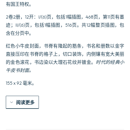
量
有国王特权。
2卷2册，12开：I/(6)页，包括1幅插图，468页，第11页有墨
迹；II/(6)页，包括1幅插图，516页。共12幅整页插图，包
含在分页中。
红色小牛皮封面，书脊有隆起的筋条，书名和册数以金字
直接压印在书脊的格子上，切口装饰，内侧镶有宽大美丽
的金色滚花，书边染以大理石花纹并镀金。
时代的经典小
牛皮书封面。
155 x 92 毫米。
阅读更多