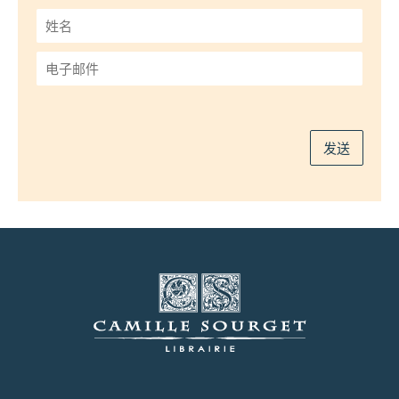
姓
名
*
电
子
邮
件
*
发送