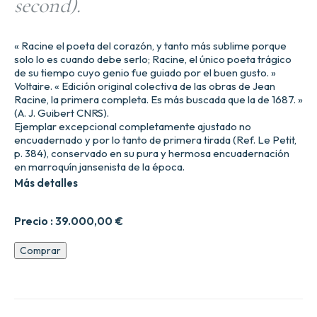
second).
« Racine el poeta del corazón, y tanto más sublime porque
solo lo es cuando debe serlo; Racine, el único poeta trágico
de su tiempo cuyo genio fue guiado por el buen gusto. »
Voltaire. « Edición original colectiva de las obras de Jean
Racine, la primera completa. Es más buscada que la de 1687. »
(A. J. Guibert CNRS).
Ejemplar excepcional completamente ajustado no
encuadernado y por lo tanto de primera tirada (Ref. Le Petit,
p. 384), conservado en su pura y hermosa encuadernación
en marroquín jansenista de la época.
Más detalles
Precio :
39.000,00
€
Œuvres
Comprar
de
Racine.
Tome
Ier
(et