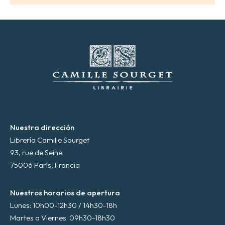
e
c
t
r
ó
n
i
c
o
*
Nuestra dirección
Librería Camille Sourget
93, rue de Seine
75006 París, Francia
Nuestros horarios de apertura
Lunes: 10h00-12h30 / 14h30-18h
Martes a Viernes: 09h30-18h30