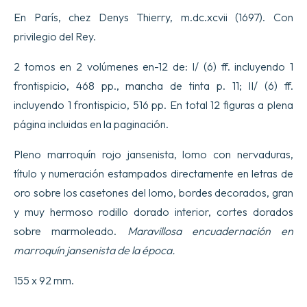
second).
En París, chez Denys Thierry, m.dc.xcvii (1697). Con
cantidad
privilegio del Rey.
2 tomos en 2 volúmenes en-12 de: I/ (6) ff. incluyendo 1
frontispicio, 468 pp., mancha de tinta p. 11; II/ (6) ff.
incluyendo 1 frontispicio, 516 pp. En total 12 figuras a plena
página incluidas en la paginación.
Pleno marroquín rojo jansenista, lomo con nervaduras,
título y numeración estampados directamente en letras de
oro sobre los casetones del lomo, bordes decorados, gran
y muy hermoso rodillo dorado interior, cortes dorados
sobre marmoleado.
Maravillosa encuadernación en
marroquín jansenista de la época.
155 x 92 mm.