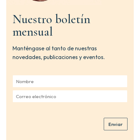
Nuestro boletín
mensual
Manténgase al tanto de nuestras
novedades, publicaciones y eventos.
N
o
m
C
b
o
r
r
e
r
*
e
Enviar
o
e
l